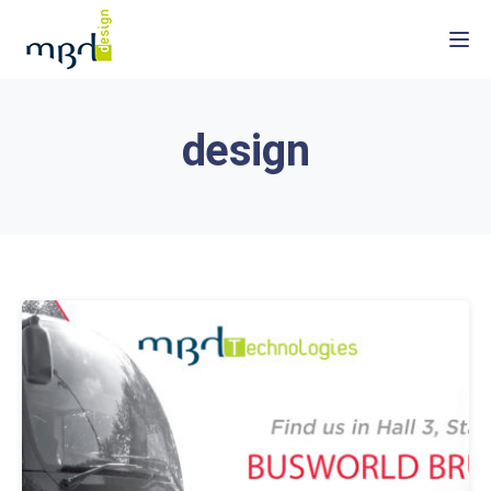
Togg
design