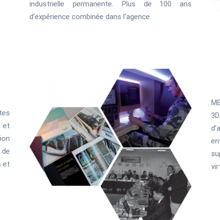
industrielle permanente. Plus de 100 ans
d’expérience combinée dans l’agence.
MB
tes
3D
 et
d’
ion
en
 de
su
s et
vir