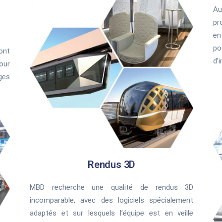
Au
pr
en
po
ont
d’
our
ges
Rendus 3D
MBD recherche une qualité de rendus 3D
incomparable, avec des logiciels spécialement
adaptés et sur lesquels l’équipe est en veille