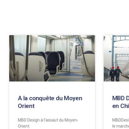
A la conquête du Moyen
MBD D
Orient
en Ch
MBD Design à l’assaut du Moyen-
MBDDesig
Orient.
le march