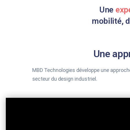
Une
exp
mobilité, d
Une appr
MBD Technologies développe une approche ag
secteur du design industriel.