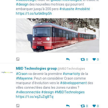
#design
des nouvelles motrices qui pourront
embarquer jusqu’à 200 pers
#réussite
#mobilité
https://t.co/lurbk8np5h
0
0
MBD Technologies group
@MBDTechnologies
#Craon
va devenir la première
#smartcity
de la
#Mayenne
. Peut-on considérer Craon comme
marqueur d’évolution vers le
#développement
des
villes connectées dans les zones rurales ?
#villeconnectée
#design
#MBDTechnologies
https://t.co/xqZuZqj8Tq
0
0