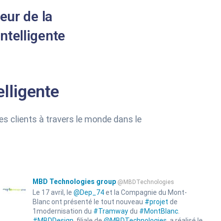
eur de la
intelligente
elligente
es clients à travers le monde dans le
MBD Technologies group
@MBDTechnologies
Le 17 avril, le
@Dep_74
et la Compagnie du Mont-
Blanc ont présenté le tout nouveau
#projet
de
1modernisation du
#Tramway
du
#MontBlanc
.
#MBDDesign
, filiale de
@MBDTechnologies
, a réalisé le