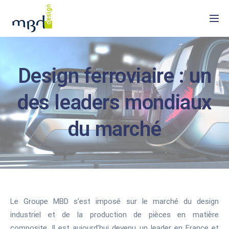
Togg
Design ferroviaire : un
des leaders mondiaux
du marché
Le Groupe MBD s’est imposé sur le marché du design
industriel et de la production de pièces en matière
composite. Il est aujourd’hui devenu un leader en France et