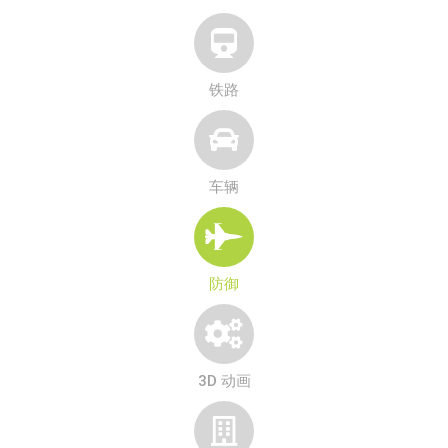
铁路
车辆
防御
3D 动画